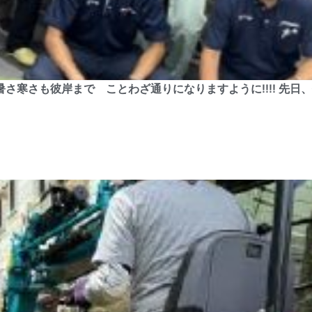
 暑さ寒さも彼岸まで ことわざ通りになりますように!!!! 先