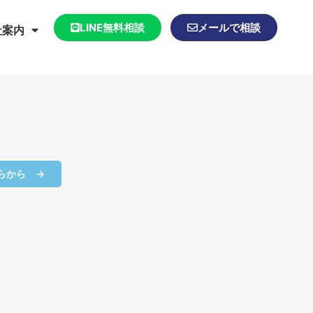
LINE無料相談
メールで相談
社案内
らから →