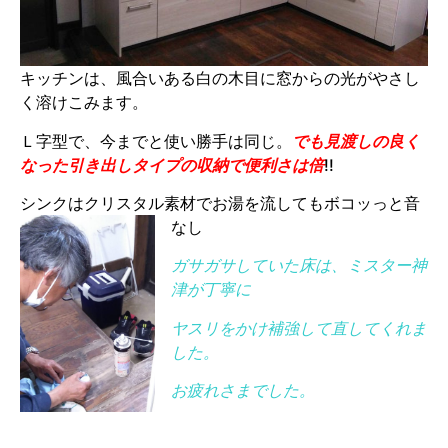
キッチンは、風合いある白の木目に窓からの光がやさし
く溶けこみます。
Ｌ字型で、今までと使い勝手は同じ。
でも見渡しの良く
なった引き出しタイプの収納で便利さは倍
!!
シンクはクリスタル素材でお湯を流してもボコッっと音
なし
ガサガサしていた床は、ミスター神
津が丁寧に
ヤスリをかけ補強して直してくれま
した。
お疲れさまでした。