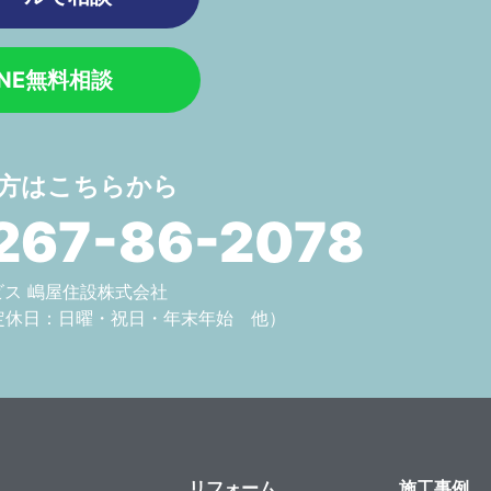
INE無料相談
方はこちらから
267-86-2078
サービス 嶋屋住設株式会社
定休日：日曜・祝日・年末年始 他）
リフォーム
施工事例