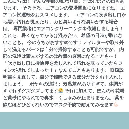
こんにちは!! そんな季節の変わり目、汗ばむほどの日もあ
ります。 そろそろ、エアコンの登場間近になりますね！ エ
アコン試運転をおススメします。 エアコンの吹き出し口か
ら黒い汚れが見えたり、カビ臭いような臭いがする場合
は、 専門業者にエアコンクリーニングを依頼しましょう！
これも、暑くなってからは混み合い、希望の日時が取れな
いことも。 今のうちがおすすめです！フィルターや取り外
して洗えるパーツは自分で掃除することも可能ですが、 内
部の洗浄は素人がするのは故障の原因になることも⋯！
「吹き出し口に掃除棒を差し入れて汚れを取っていたらフ
ィンが折れてしまった！」なんてこともあります。 取扱説
明書を見直して、自分で掃除できる部分だけをお手入れし
ましょう。 ボヤキの追記： 気温差がありすぎて、体調が
すぐれずグズグズしてます
それに加えて、ほんのり花粉
と黄砂にやられてで鼻水・くしゃみが止まりません。 薬を
飲むほどひどくないのでマスク予防で耐えてみせます