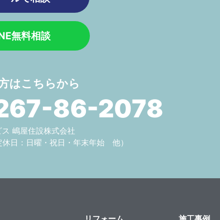
INE無料相談
方はこちらから
267-86-2078
サービス 嶋屋住設株式会社
定休日：日曜・祝日・年末年始 他）
リフォーム
施工事例