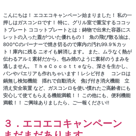
こんにちは！ エコエコキャンペーン始まりました！ 私の一
押しはガスコンロです！ 特に、グリル室で重宝するココッ
トプレート ココットプレートとは：鋳物で出来た容器にス
レットの入った蓋がついた優れもの！ 魚の飛び散る油は、
800℃のバーナーで焼き切るので庫内の汚れ99.9％カッ
ト！庫内に残る ニオイも解消します。 また、ムラなく熱が
伝わるアルミ素材だから、包み焼のように素材のうまみを
逃しません。 ＴｈｅＣｏｃｏｔｔｅなら、深さを生かし、
パンやパエリアも作れちゃいます！レシピ付き コンロは
鍋無し検知機能 揺れで自動消火 焦げ付き消火機能 立
消え安全装置 など、ガスコンロを使い慣れたご高齢者にも
安心して使てもらえる機能満載！！ この他にも、便利機能
満載！！ ご興味ありましたら、ご一報ください!!
３．エコエコキャンペーン
まだまだあります。